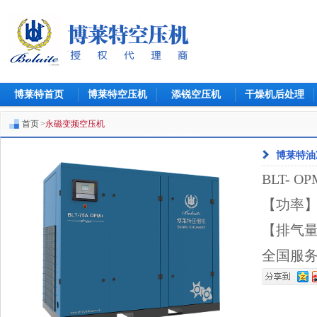
博莱特首页
博莱特空压机
添锐空压机
干燥机后处理
联系我们
首页
>
永磁变频空压机
博莱特油
BLT- O
【功率
【排气
全国服